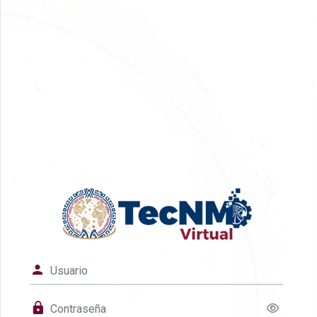
Saltar al contenido principal
Ingresar a TecNM 
Usuario
Contraseña