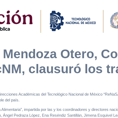
o Mendoza Otero, C
cNM, clausuró los tr
direcciones Académicas del Tecnológico Nacional de México “ReNaSA 2
le del país.
 Alimentaria”, impartida por las y los coordinadores y directores nac
ch, Ángel Pedraza López, Ena Reséndiz Santillán, Jimena Esquivel 